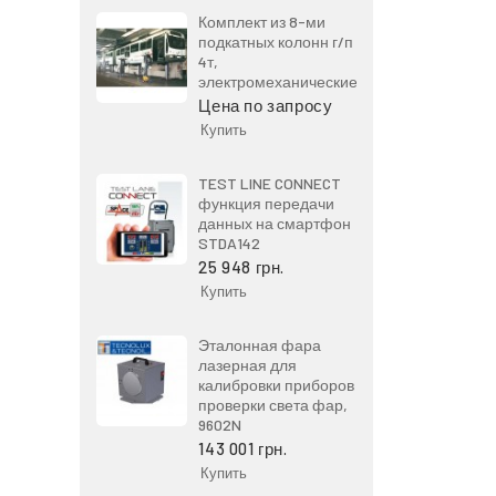
Комплект из 8-ми
подкатных колонн г/п
4т,
электромеханические
Цена по запросу
Купить
TEST LINE CONNECT
функция передачи
данных на смартфон
STDA142
25 948 грн.
Купить
Эталонная фара
лазерная для
калибровки приборов
проверки света фар,
9602N
143 001 грн.
Купить