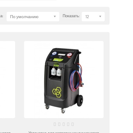
а:
Показать:
По умолчанию
12
онеров
Установка для заправки кондиционеров