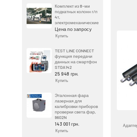
Комплект из 8-ми
подкатных колонн г/п
4т,
электромеханические
Цена по запросу
Купить
TEST LINE CONNECT
функция передачи
данных на смартфон
STDA142
25 948 грн.
Купить
Эталонная фара
лазерная для
калибровки приборов
проверки света фар,
9602N
143 001 грн.
Адапте
Купить