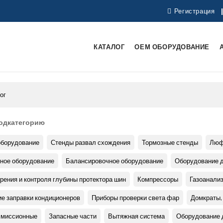
Регистрация
КАТАЛОГ
ОЕМ ОБОРУДОВАНИЕ
ог
одкатегорию
оборудование
Стенды развал схождения
Тормозные стенды
Люф
ное оборудование
Балансировочное оборудование
Оборудование 
рения и контроля глубины протектора шин
Компрессоры
Газоанали
е заправки кондиционеров
Приборы проверки света фар
Домкраты,
смиссионные
Запасные части
Вытяжная система
Оборудование 