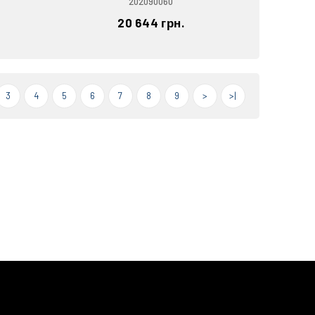
202090060
20 644 грн.
3
4
5
6
7
8
9
>
>|