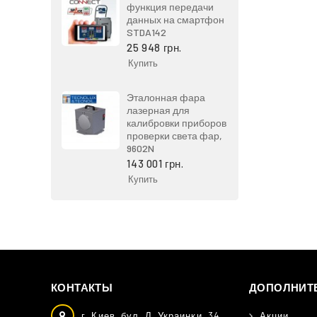
функция передачи
данных на смартфон
STDA142
25 948 грн.
Купить
Эталонная фара
лазерная для
калибровки приборов
проверки света фар,
9602N
143 001 грн.
Купить
КОНТАКТЫ
ДОПОЛНИТ
г. Киев, бул. Л. Украинки, 34,
Акции