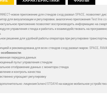
НИЕ
ХАРАКТЕРИСТИКИ
ФАЙЛЫ
ONNECT-новое приложение для стендов сход развал SPACE, позволяет дис
итор для визуализации и регулировки, аналогично приложения Test line c
лектуальное приложение позволяет воспроизводить информацию на смарт
модуля управления стенда и работать и взаимодействовать на программн
а.
ное решение для удобной работы оператора при регулировке транспортны
.
пцией и рекомендована для всех стендов сход развал марок: SPACE, RAVAG
 особенности:
овенная передача данных
ноценный пульт управления стендом
кальное отображение данных с монитора стенда
авление и контроль качества
ественно упрощает регулировку
дополнительно: лицензия (ключ) STDA141 на каждое мобильное устройство