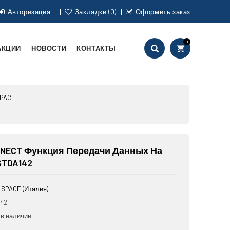
Авторизация
Закладки (0)
Оформить заказ
0
АКЦИИ
НОВОСТИ
КОНТАКТЫ
SPACE
NNECT Функция Передачи Данных На
TDA142
SPACE (Италия)
42
 в наличии