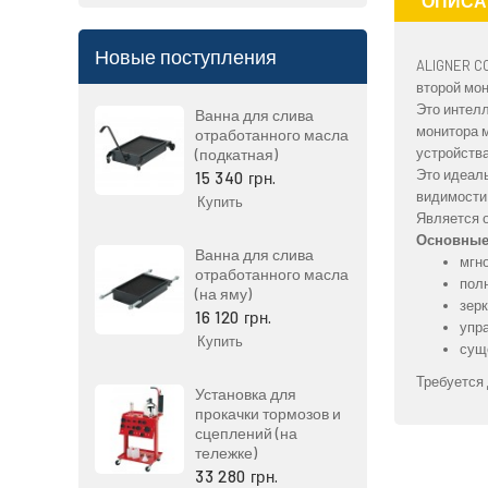
ОПИСА
Новые поступления
ALIGNER C
второй мон
Это интел
Ванна для слива
монитора 
отработанного масла
устройств
(подкатная)
Это идеаль
15 340 грн.
видимости
Купить
Является о
Основные
Ванна для слива
мгн
отработанного масла
пол
(на яму)
зер
16 120 грн.
упр
Купить
сущ
Требуется 
Установка для
прокачки тормозов и
сцеплений (на
тележке)
33 280 грн.