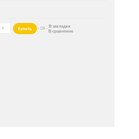
.
В закладки
- OR -
Купить
В сравнение