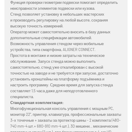
Функция проверки геометрии подвески помогает определить
неисправности элементов подвески или кузова.
Стенд позволяет установку в небольших мастерских
и производить регулировку на любой высоте, сохраняя
высокую точность измерений.
Оператор может самостоятельно вносить в базу данных
дополнительные спецификации автомобилей.
Возможность управления стендом через мобильные
устройства, типа смартфона, ALIGNER CONNECT.
Простота в монтаже и низкие затраты на техническое
обслуживание. Запуск стенда можно выполнить
самостоятельно, стенд уже откалиброван с высокой
точностью на заводе и не требуется при запуске, достаточно
установить кронштейны на платформу подъёмника и
настроить программу. Среднее время для запуска стенда
составляет 1,5 часа даже для неподготовленного
специалиста.
Стандартная комплектация:
Многофункциональная консоль управления с мощным PC,
монитор 22", принтер, клавиатура, профессиональные захваты
3–х точечные + захваты за протектор шины - 2 комплекта (480-
740 mm-4 шт.+ 680-910 mm-4 шт.), 3D мишени, , механические
поворотные круги (2 шт.), два блока управления с 4-мя HD