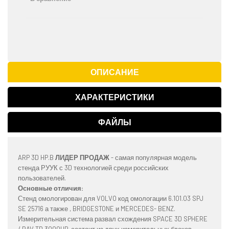
ОПИСАНИЕ
ХАРАКТЕРИСТИКИ
ФАЙЛЫ
ARP 3D HP.B
ЛИДЕР ПРОДАЖ
- самая популярная модель
стенда РУУК с 3D технологией среди российских
пользователей.
Основные отличия:
Стенд омологирован для VOLVO код омологации 6.101.03 SPJ
SE 25716 а также , BRIDGESTONE и MERCEDES- BENZ.
Измерительная система развал схождения SPACE 3D SPHERE
/ RAV TD 3000HP, состоит из двух измерительных блоков,