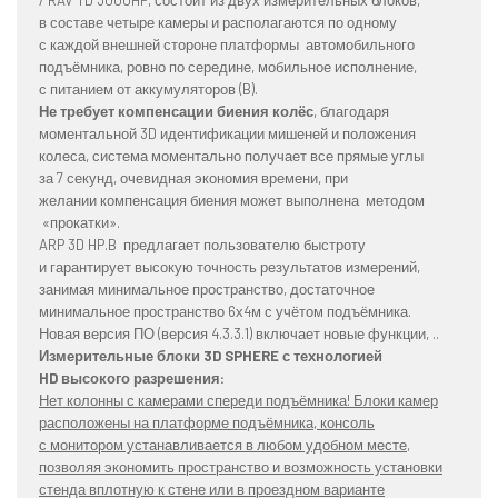
в составе четыре камеры и располагаются по одному
с каждой внешней стороне платформы автомобильного
подъёмника, ровно по середине, мобильное исполнение,
с питанием от аккумуляторов (B).
Не требует компенсации биения колёс
, благодаря
моментальной 3D идентификации мишеней и положения
колеса, система моментально получает все прямые углы
за 7 секунд, очевидная экономия времени, при
желании компенсация биения может выполнена методом
«прокатки».
ARP 3D HP.B предлагает пользователю быстроту
и гарантирует высокую точность результатов измерений,
занимая минимальное пространство, достаточное
минимальное пространство 6х4м с учётом подъёмника.
Новая версия ПО (версия 4.3.3.1) включает новые функции, ..
Измерительные блоки 3D SPHERE с технологией
HD высокого разрешения:
Нет колонны с камерами спереди подъёмника! Блоки камер
расположены на платформе подъёмника, консоль
с монитором устанавливается в любом удобном месте,
позволяя экономить пространство и возможность установки
стенда вплотную к стене или в проездном варианте