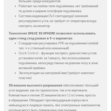
больших среди конкурентов
Работает на любом типе подъёмника, нет требований
по длине и ширине платформ подъёмника
Система индикации (3х3 светодиода) значения
регулируемого угла, не требует от оператора всегда
смотреть на монитор
Технология SPACE 3D SPHERE позволяет использовать
один стенд сход развал в 3-х вариантах:
Стандартная регулировка УУК на подъёмнике (любой
тип, 4-х стоечный или ножничный)
Quick Control – функция экспресс диагностики углов
установки колёс за 1 минуту, без использования
подъёмника, непосредственно на ровном полу в зоне
активной приёмки
Эксплуатация на смотровой яме (требует комплект
пластин)
3D мишени высокого разрешения
обеспечивают больший
угол видения, как по горизонтали, так и по вертикали.
Компактные и легкие 3D мишени (всего 1,2 кг) очень просты
в обращении. Обладают противоударным корпусом и
небьющуюся лицевую панель, без электронных компонентов,
которые могут быть повреждены при падении.