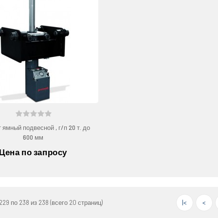
 ямный подвесной , г/п 20 т. до
600 мм
Цена по запросу
229 по 238 из 238 (всего 20 страниц)
|<
<