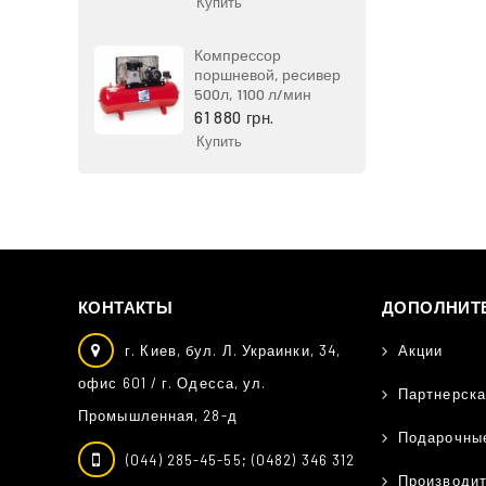
Купить
Компрессор
поршневой, ресивер
500л, 1100 л/мин
61 880 грн.
Купить
КОНТАКТЫ
ДОПОЛНИТ
г. Киев, бул. Л. Украинки, 34,
Акции
офис 601 / г. Одесса, ул.
Партнерска
Промышленная, 28-д
Подарочны
(044) 285-45-55; (0482) 346 312
Производи