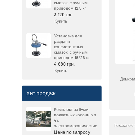
смазок, с ручным
приводом 12.5 кг
3 120 грн.
Купить
Установка для
раздачи
консистентных
смазок, с ручным
приводом 18/25 кг
4 680 грн.
Купить
Домкрат
Хит продаж
Комплект из 8-ми
подкатных колонн г/п
4т,
электромеханические
Показано с 
Цена по запросу