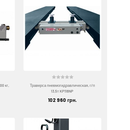
00 кг,
Траверса пневмогидравлическая, г/п
13,5т KP118NP
102 960 грн.